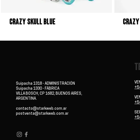
CRAZY SKULL Blue
CRAZY
T
VE
Suipacha 1318 - ADMINISTRACIÓN
+5
Suipacha 1330 - FÁBRICA
VILLA BOSCH, CP 1682, BUENOS AIRES,
VE
ARGENTINA.
+5
contacto@starkweb.com.ar
SE
postventa@starkweb.com.ar
+5