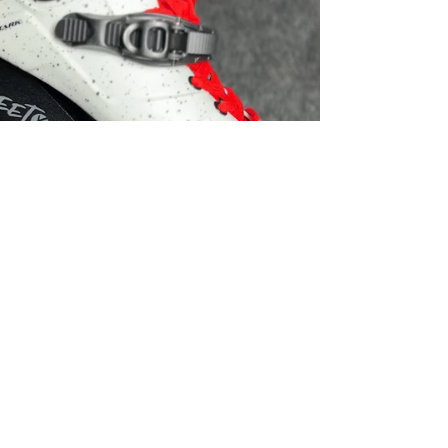
Suipacha 1318 - ADMINISTRACIÓN
Suipacha 1330 - FÁBRICA
VILLA BOSCH, CP 1682, BUENOS AIRES,