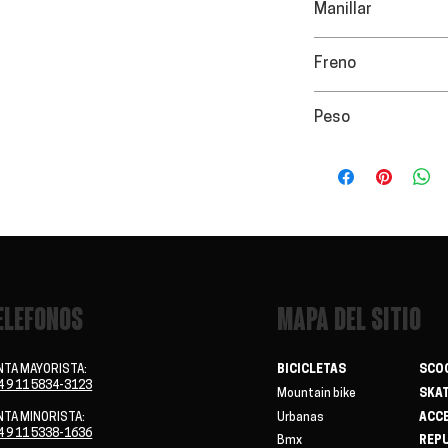
Manillar
Regulable y desm
Freno
Trasero
Peso
Soporte de hasta
ELEFONOS
MAPA DEL SITIO
NTA MAYORISTA:
BICICLETAS
SCO
4 9 11 5834-3123
Mountain bike
SKA
NTA MINORISTA:
Urbanas
ACC
4 9 11 5338-1636
Bmx
REP