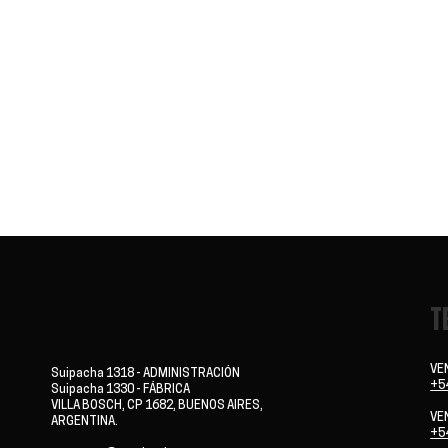
T
VE
Suipacha 1318 - ADMINISTRACIÓN
+5
Suipacha 1330 - FÁBRICA
VILLA BOSCH, CP 1682, BUENOS AIRES,
VE
ARGENTINA.
+5