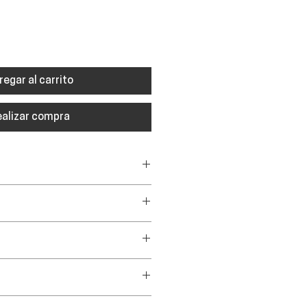
regar al carrito
ealizar compra
n cabeza / sin caja
delanteras 125 mm, traseras
m