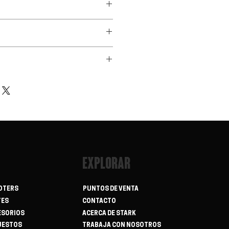
ontable
 30kg
EXPLORAR
OTERS
PUNTOS DE VENTA
TES
CONTACTO
ESORIOS
ACERCA DE STARK
UESTOS
TRABAJA CON NOSOTROS