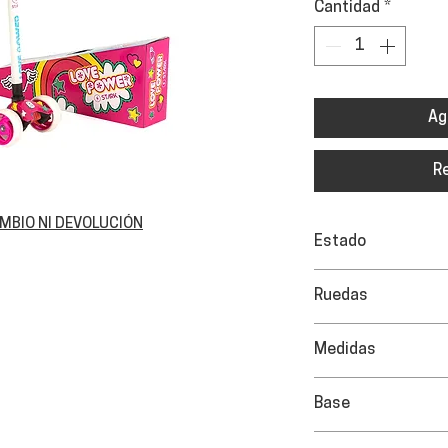
Cantidad
*
Ag
R
AMBIO NI DEVOLUCIÓN
Estado
Bueno / algunos si
Ruedas
Diámetro ruedas 
Medidas
80mm.
Base de 60 x 85 c
Base
Antideslizante