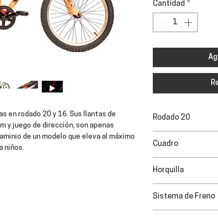
Cantidad
*
Ag
R
as en rodado 20 y 16. Sus llantas de
Rodado 20
em y juego de dirección, son apenas
caminio de un modelo que eleva al máximo
Cuadro
a niños.
STARK 2.0 / Frente
Horquilla
STARK, Suspensión
Sistema de Freno
STARK F/R V-BRAK