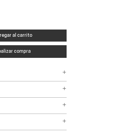
regar al carrito
ealizar compra
 Integrado / Alloy 6061
 Cabezal de Acero
E SET,