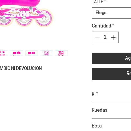
TALLE
*
Elegir
Cantidad
*
Ag
AMBIO NI DEVOLUCIÓN
R
KIT
Rodilleras / coder
Ruedas
mochila transpor
Material PU, uso r
Bota