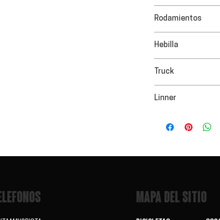
Carcasa de PVC, a
Rodamientos
608ZB Acero
Hebilla
Doble Hebilla de S
Truck
Plástico
Linner
De rendimiento Juv
ELEFONOS
MAPA DEL SITIO