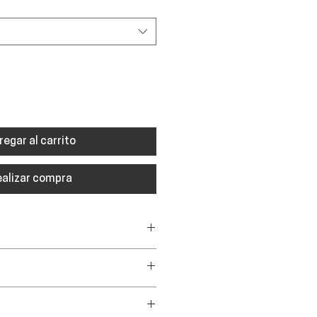
regar al carrito
ealizar compra
as / muñequeras / casco /
tadora
ecreativo.