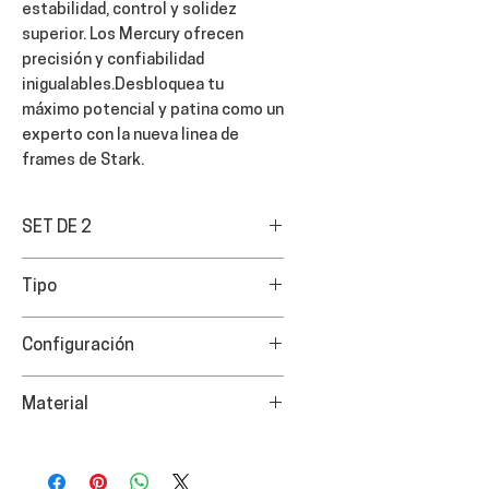
estabilidad, control y solidez
superior. Los Mercury ofrecen
precisión y confiabilidad
inigualables.Desbloquea tu
máximo potencial y patina como un
experto con la nueva linea de
frames de Stark.
SET DE 2
Tipo
FREESKATE
Configuración
4x90
Material
Aluminio extruido , ultra liviano y
rotable.